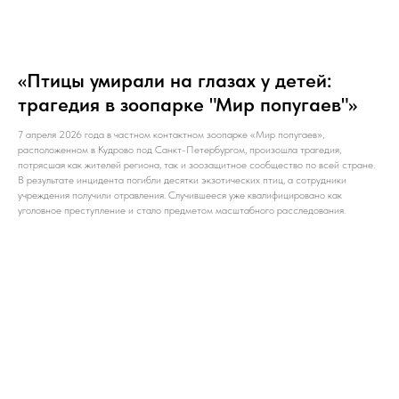
«Птицы умирали на глазах у детей:
трагедия в зоопарке "Мир попугаев"»
7 апреля 2026 года в частном контактном зоопарке «Мир попугаев»,
расположенном в Кудрово под Санкт-Петербургом, произошла трагедия,
потрясшая как жителей региона, так и зоозащитное сообщество по всей стране.
В результате инцидента погибли десятки экзотических птиц, а сотрудники
учреждения получили отравления. Случившееся уже квалифицировано как
уголовное преступление и стало предметом масштабного расследования.