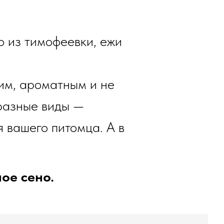
о из тимофеевки, ежи
жим, ароматным и не
 разные виды —
я вашего питомца. А в
ое сено.