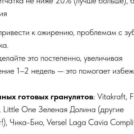
тчатка не ниже 20% (лучше больше), 
ия
привести к ожирению, проблемам с з
ка.
елайте это постепенно, увеличивая
чение 1–2 недель — это помогает избеж
ных готовых гранулятов
: Vitakraft, F
, Little One Зеленая Долина (другие
!), Чика-Био, Versel Laga Cavia Compli