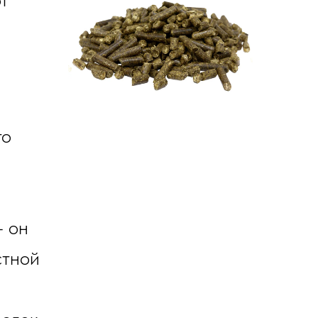
то
– он
стной