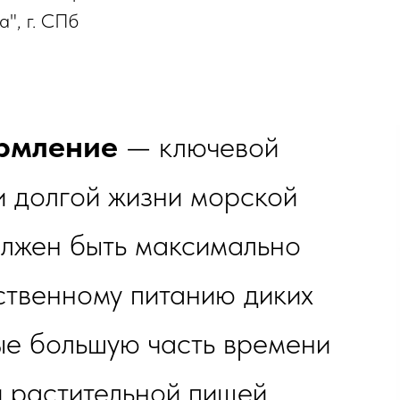
", г. СПб
рмление
—
ключевой
и долгой жизни морской
олжен быть максимально
ственному питанию диких
ые большую часть времени
и растительной пищей.