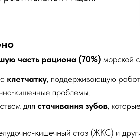
ено
шую часть рациона (70%)
морской св
ую
клетчатку
, поддерживающую работ
чно‑кишечные проблемы.
дством для
стачивания зубов
, которы
елудочно-кишечный стаз (ЖКС) и друг