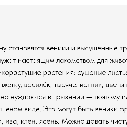
у становятся веники и высушенные тр
служат настоящим лакомством для жив
икорастущие растения: сушеные листья
жетку, василёк, тысячелистник, цветы 
вно нуждаются в грызении — поэтому и
сушёном виде. Это могут быть веники ф
, ива, клен, ясень. Можно давать чист