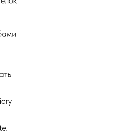
белок
убами
ать
iory
te.