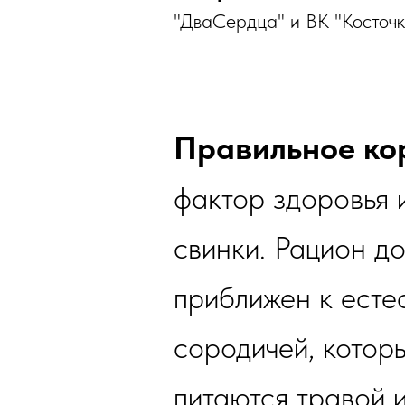
"ДваСердца" и ВК "Косточка
Правильное ко
фактор здоровья 
свинки. Рацион д
приближен к есте
сородичей, котор
питаются травой 