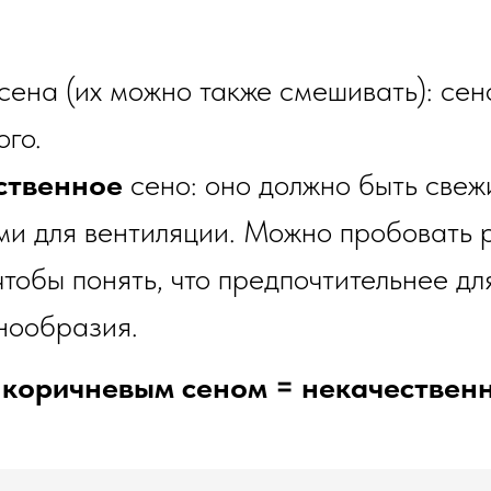
ена (их можно также смешивать): сен
ого.
ственное
сено: оно должно быть све
ями для вентиляции. Можно пробовать
тобы понять, что предпочтительнее дл
нообразия.
коричневым сеном = некачественн