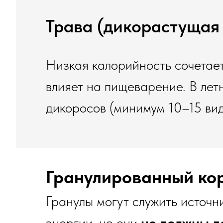
Трава (дикорастущая 
Низкая калорийность сочетает
влияет на пищеварение. В лет
дикоросов (минимум 10–15 вид
Гранулированный кор
Гранулы могут служить источн
энергии, но они
не должны д