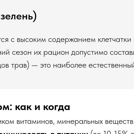
зелень)
ся с высоким содержанием клетчатки и
ний сезон их рацион допустимо состав
ов трав) — это наиболее естественный
м: как и когда
иком витаминов, минеральных веществ
оминировать в питании
(до 10-15% о