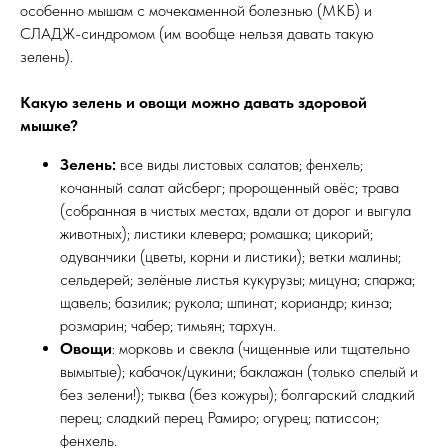
особенно мышам с мочекаменной болезнью (МКБ) и
СЛАДЖ-синдромом (им вообще нельзя давать такую
зелень).
Какую зелень и овощи можно давать здоровой
мышке?
Зелень:
все виды листовых салатов; фенхель;
кочанный салат айсберг; пророщенный овёс; трава
(собранная в чистых местах, вдали от дорог и выгула
животных); листики клевера; ромашка; цикорий;
одуванчики (цветы, корни и листики); ветки малины;
сельдерей; зелёные листья кукурузы; мицуна; спаржа;
щавель; базилик; рукола; шпинат; кориандр; кинза;
розмарин; чабер; тимьян; тархун.
Овощи
: морковь и свекла (чищенные или тщательно
вымытые); кабачок/цукини; баклажан (только спелый и
без зелени!); тыква (без кожуры); болгарский сладкий
перец; сладкий перец Рамиро; огурец; патиссон;
фенхель.