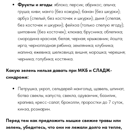
Фрукты и ягоды
: яблоко; персик; абрикос; алыча;
груша; киви; манго (без кожуры); банан (без шкурки);
арбуз (спелый, без косточек и шкурки); дыня (спелая,
без косточек и шкурки); фейхоа (только спелую ягоду);
шиповник (без косточек); клюква; брусника; облепиха;
смородина красная, белая, черная; крыжовник; йошта;
ирга; черноплодная рябина; земляника; клубника;
малина; ежевика; шелковица; вишня; морошка; черешня;
черника; голубика; костянка.
Какую зелень нельзя давать при МКБ и СЛАДЖ-
синдроме:
Петрушка, укроп, сельдерей мангольд, щавель, шпинат,
ботва свеклы, капуста, свекла, одуванчик, базилик,
крапива, кресс-салат, броколли, проростки до 7 суток,
кинза, розмарин.
Перед тем как предложить мышке свежие травы или
зелень, убедитесь, что они не лежали долго на тепле,