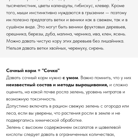
тысячелистник, цветы календулы, гибискус, клевер. Кроме
того, мыши инстинктивно нуждаются в грызении — поэтому
им полезно предлагать ветки и веники как в свежем, так и в
сушёном виде. Это могут быть веники фруктовых деревьев,
орешника, березы, дуба, малина, черника, ива, клен, ясень.
Можно давать чистую кору этих деревьев без лишайника.
Нельзя давать ветки хвойных, черемуху, сирень.
Сочный корм = "Сочка"
Давать сочный корм нужно
с умом
. Важно помнить, что у них
неизвестный состав и методы выращивания,
и сложно
оценить, на какой почве росла зелень, уровень нитратов и
возможную токсичность.
Допустимо включать в рацион свежую зелень с огорода или
леса, если вы уверены, что растения росли в земле и не
подвергались химической обработке.
Зелень с высоким содержанием оксалатов и щавелевой
кислоты следует давать в ограниченных количествах,