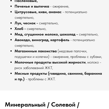
Пасленовые,
Печенье и выпечка
- ожирение,
Цитрусовые, киви, ананас
-
потенциально
смертельно
,
Лук, чеснок -
смертельно
,
Хлеб -
смертельно,
Мед, сгущенное молоко, шоколад
-
смертельно,
Авокадо, виноград, картофель
-
потенциально
смертельно
,
Магазинные лакомства
(медовые палочки,
подушечки и колечки) - ожирение, проблемы с зубами,
Молочные продукты высокой жирности
, молоко -
риск заболеваний ЖКТ,
Мясные продукты (говядина, свинина, баранина
и пр.)
- проблемы с ЖКТ
.
Минеральный / Солевой /