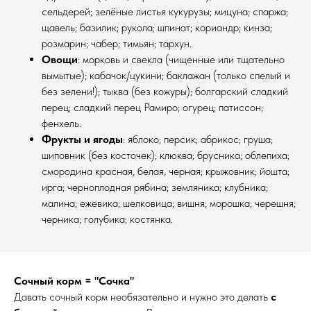
сельдерей; зелёные листья кукурузы; мицуна; спаржа;
щавель; базилик; рукола; шпинат; кориандр; кинза;
розмарин; чабер; тимьян; тархун.
Овощи
: морковь и свекла (чищенные или тщательно
вымытые); кабачок/цукини; баклажан (только спелый и
без зелени!); тыква (без кожуры); болгарский сладкий
перец; сладкий перец Рамиро; огурец; патиссон;
фенхель.
Фрукты и ягоды
: яблоко; персик; абрикос; груша;
шиповник (без косточек); клюква; брусника; облепиха;
смородина красная, белая, черная; крыжовник; йошта;
ирга; черноплодная рябина; земляника; клубника;
малина; ежевика; шелковица; вишня; морошка; черешня;
черника; голубика; костянка.
Сочный корм = "Сочка"
Давать сочный корм необязательно и нужно это делать
с