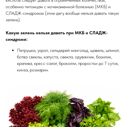
кислоты следует давать в ограниченных количествах,
особенно питомцам с мочекаменной болезнью (МКБ) и
СЛАДЖ-синдромом (этим дегу вообще нельзя давать такую
зелень).
Какую зелень нельзя давать при МКБ и СЛАДЖ-
синдроме:
Петрушка, укроп, сельдерей мангольд, щавель, шпинат,
ботва свеклы, капуста, свекла, одуванчик, базилик,
крапива, кресс-салат, броколли, проростки до 7 суток,
кинза, розмарин.