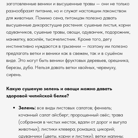
заготовленные веники и высушенные травы — они не только
разнообразят питание, но и служат настоящим лакомством
для животных. Помимо сена, питомцам полезно давать
высушенные дикорастущие растения: сушеные листья, корни
одуванчиков, сушеные травы, овощи, одуванчик, подорожник,
манжетку, василёк, тысячелистник. Кроме того, дегу
инстинктивно нуждаются в грызении — поэтому им полезно
предлагать ветки и веники как в свежем, так и в сушёном
виде. Это могут быть веники фруктовых деревьев, орешника,
березы, дуба. Нельзя давать ветки хвойных, черемуху,
сирень.
Какую сушеную зелень и овощи можно давать
здоровой чилийской белке?
Зелень:
все виды листовых салатов; фенхель;
кочанный салат айсберг; пророщенный овёс; трава
(собранная в чистых местах, вдали от дорог и выгула
животных); листики клевера; ромашка; цикорий;
одуванчики (цветы, корни и листики); ветки малины;